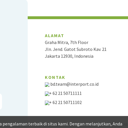
ALAMAT
Graha Mitra, 7th Floor
Jln. Jend. Gatot Subroto Kav. 21
Jakarta 12930, Indonesia
KONTAK
bd.team@interport.co.id
+ 62 21 50711111
+ 62 21 50711102
pengalaman terbaik di situs kami. Dengan melanjutkan, Anda
Copyright © 2026. PT Interport Mandiri Utama. Al