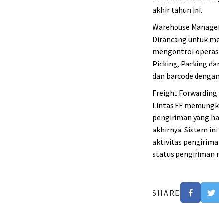
akhir tahun ini.
Warehouse Managem
Dirancang untuk me
mengontrol operasi 
Picking, Packing da
dan barcode dengan 
Freight Forwarding 
Lintas FF memungkin
pengiriman yang har
akhirnya. Sistem i
aktivitas pengirim
status pengiriman 
SHARE