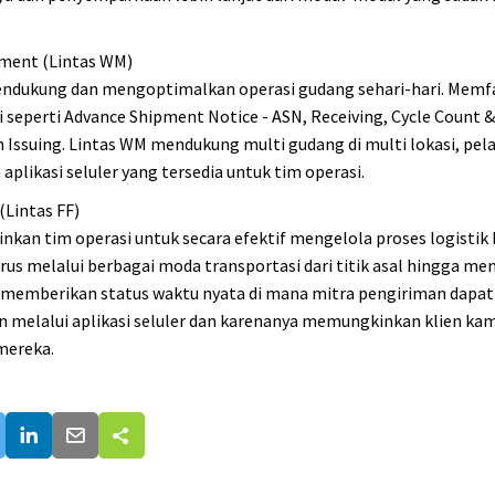
ent (Lintas WM)
ndukung dan mengoptimalkan operasi gudang sehari-hari. Memfas
seperti Advance Shipment Notice - ASN, Receiving, Cycle Count 
n Issuing. Lintas WM mendukung multi gudang di multi lokasi, pe
aplikasi seluler yang tersedia untuk tim operasi.
(Lintas FF)
kan tim operasi untuk secara efektif mengelola proses logistik
us melalui berbagai moda transportasi dari titik asal hingga me
ni memberikan status waktu nyata di mana mitra pengiriman dap
an melalui aplikasi seluler dan karenanya memungkinkan klien ka
mereka.