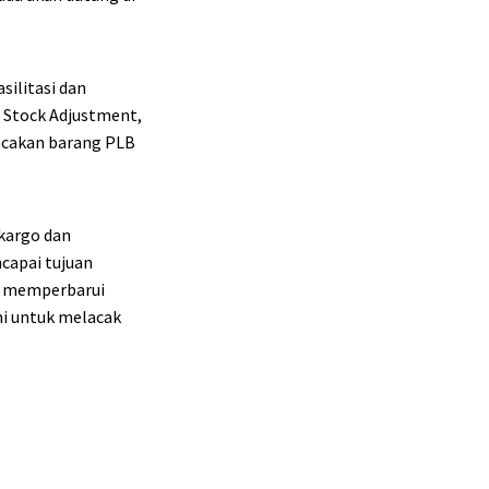
ilitasi dan
& Stock Adjustment,
lacakan barang PLB
 kargo dan
ncapai tujuan
at memperbarui
mi untuk melacak